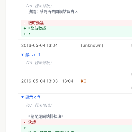
+ *民眾要小額捐款給我們找不到入口
（70 行未修改）
+ *有沒有人要一起去花博擺攤
  決議：蔡哥再去問網站負責人
+ *徽章（40/入，100/套）、明信片（250/組）、貼紙（10
入，15）/兩入、鋼筆還要賣嗎
- 臨時動議
+ 　　明信片＋紙膠帶＋貼紙
+ *臨時動議
+ x2+徽章（700/套）*當初在FlyingV上的價格：
+ *
https://www.flyingv.cc/project/3080
  *
2016-05-04 13:04
(unknown)
顯示 diff
（73 行未修改）
2016-05-04 13:03 – 13:04
KC
顯示 diff
（67 行未修改）
  *割闌尾網站掛掉決*
- 決議
+ 