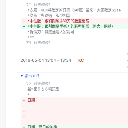
（11 行未修改）
  *衣服：KEN將確定的訂單（60張）帶來，大家確定Size
  *女版：與路過Ｔ版型相當
- *中性版：跟割闌尾手術刀的版型相當
+ *中性版：跟割闌尾手術刀的版型相當（略大一點點）
  *拆信刀：質感通過大家認可
  ***
（59 行未修改）
2016-05-04 13:04 – 13:34
KC
顯示 diff
（17 行未修改）
  新*家首次吃喝玩樂
  *
- 日期：
- 
- 
- 
- 
+ 日期：夏日的午後