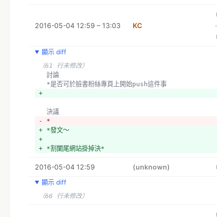
2016-05-04 12:59 – 13:03
KC
顯示 diff
（61 行未修改）
  討論
  *是否可於臉書粉絲專頁上開始push這件事
+ 
  決議
- *
+ *發文～
+ 
+ *割闌尾網站掛掉決*
2016-05-04 12:59
(unknown)
顯示 diff
（66 行未修改）