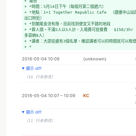
+ 報告
+ *時間：5月14日下午（每個月第二個週六）
+ *地點：1+1 Together Republic Cafe　（捷運中山
出口附近）
+ *割闌尾金流有限，目前找到便宜又不錯的地段
+ *算人頭，不滿5人以5人計，入場費可抵餐費　 $150/3hr
多容納8人）
+ *講者：大邵這邊有3個名單，確認講者可以的時間就可以租
+ *
+ **
2016-05-04 10:09
+ 
(unknown)
+ *當天：準備二募商品各五份（可以先給KC，下週直接帶過去
顯示 diff
+ 
+ 討論
（16 行未修改）
+ *這個月有甚麼時間適合加開講座？
+ 
+ 
2016-05-04 10:07 – 10:09
KC
+ *割闌尾團隊被催款
+ *
顯示 diff
（11 行未修改）