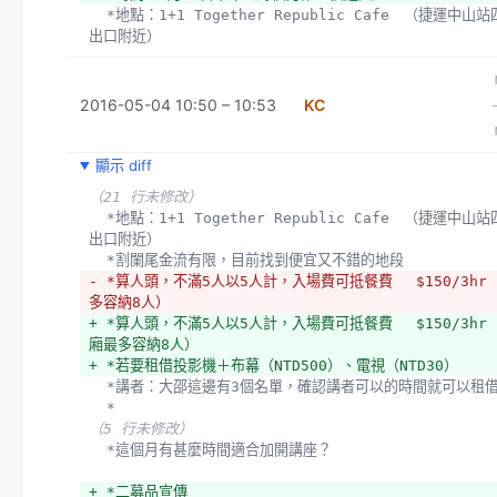
  *地點：1+1 Together Republic Cafe　（捷運中山站四號
出口附近）
  *割闌尾金流有限，目前找到便宜又不錯的地段
（7 行未修改）
2016-05-04 10:50 – 10:53
KC
  討論
- *這個月有甚麼時間適合加開講座？
+ **所有的講座主題都要與罷免相關嗎？
顯示 diff
+ *完全相關？略有相關？
（21 行未修改）
+ 這個月有甚麼時間適合加開講座？
  *地點：1+1 Together Republic Cafe　（捷運中山站四號
+ 
出口附近）
  *割闌尾金流有限，目前找到便宜又不錯的地段
+ 決議
- *算人頭，不滿5人以5人計，入場費可抵餐費　 $150/3hr
+ *需要和講者溝通，精神要與罷免相關
多容納8人）
+ *主持或是參與者有罷免相關經驗，能切入罷免議題
+ *算人頭，不滿5人以5人計，入場費可抵餐費　 $150/3hr
+ *與民權相關的議題也可納入
廂最多容納8人）
+ *水牛人文空間是免費的（新埔捷運站）
+ *若要租借投影機＋布幕（NTD500）、電視（NTD30）
  *二募品宣傳
  *講者：大邵這邊有3個名單，確認講者可以的時間就可以租
  *KC：對不起大家，我開始處理了
  *
+ 
（5 行未修改）
+ *蔡哥：傳照片設定成HD
  *這個月有甚麼時間適合加開講座？
+ 討論
+ *二募品宣傳