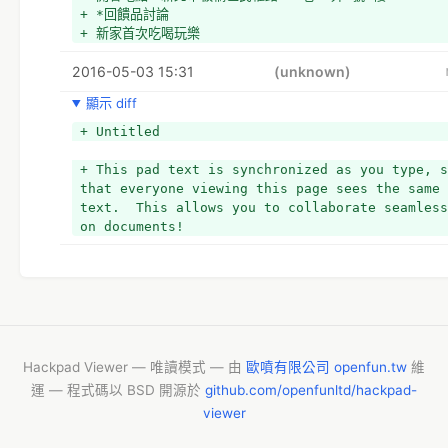
+ *回饋品討論
+ 新家首次吃喝玩樂
2016-05-03 15:31
(unknown)
顯示 diff
+ Untitled
+ This pad text is synchronized as you type, s
that everyone viewing this page sees the same 
text.  This allows you to collaborate seamless
on documents!
Hackpad Viewer — 唯讀模式 — 由
歐噴有限公司 openfun.tw
維
運 — 程式碼以 BSD 開源於
github.com/openfunltd/hackpad-
viewer