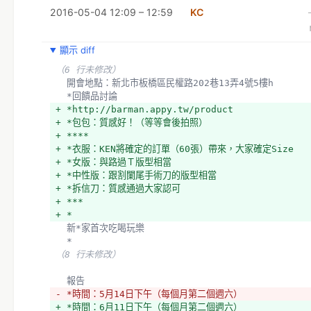
2016-05-04 12:09 – 12:59
KC
顯示 diff
（6 行未修改）
  開會地點：新北市板橋區民權路202巷13弄4號5樓h
  *回饋品討論
+ *http://barman.appy.tw/product
+ *包包：質感好！（等等會後拍照）
+ ****
+ *衣服：KEN將確定的訂單（60張）帶來，大家確定Size
+ *女版：與路過Ｔ版型相當
+ *中性版：跟割闌尾手術刀的版型相當
+ *拆信刀：質感通過大家認可
+ ***
+ *
  新*家首次吃喝玩樂
  *
（8 行未修改）
  報告
- *時間：5月14日下午（每個月第二個週六）
+ *時間：6月11日下午（每個月第二個週六）