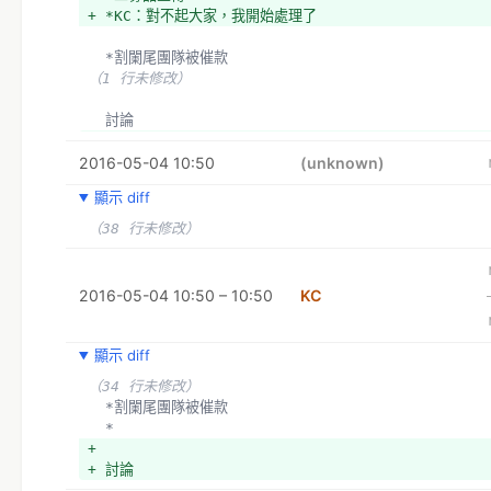
+ *二募的商品文案先給大家看過，審完覺得OK再上傳
+ *KC：對不起大家，我開始處理了
  *割闌尾團隊被催款
  *
  *割闌尾團隊被催款
（1 行未修改）
（1 行未修改）
  討論
  *是否可於臉書粉絲專頁上開始push這件事
  討論
+ 
+ *是否可於臉書粉絲專頁上開始push這件事
+ 決議
2016-05-04 10:50
(unknown)
+ *
顯示 diff
（38 行未修改）
2016-05-04 10:50 – 10:50
KC
顯示 diff
（34 行未修改）
  *割闌尾團隊被催款
  *
+ 
+ 討論