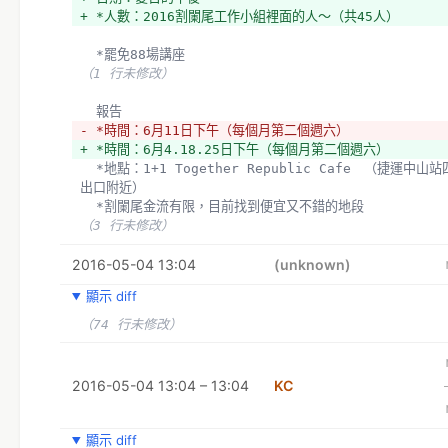
+ *人數：2016割闌尾工作小組裡面的人～（共45人）
  *罷免88場講座
（1 行未修改）
  報告
- *時間：6月11日下午（每個月第二個週六）
+ *時間：6月4.18.25日下午（每個月第二個週六）
  *地點：1+1 Together Republic Cafe　（捷運中山站四號
出口附近）
  *割闌尾金流有限，目前找到便宜又不錯的地段
（3 行未修改）
  *
2016-05-04 13:04
  **
(unknown)
- 
顯示 diff
- *當天：準備二募商品各五份（可以先給KC，下週直接帶過去
（74 行未修改）
+ *當天：準備二募商品各五份（可以先給KC，）
  討論
  **所有的講座主題都要與罷免相關嗎？
2016-05-04 13:04 – 13:04
KC
（29 行未修改）
  *臨時動議
顯示 diff